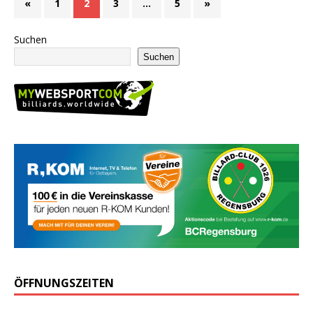
«
1
2
3
…
5
»
Suchen
Suchen
ÖFFNUNGSZEITEN