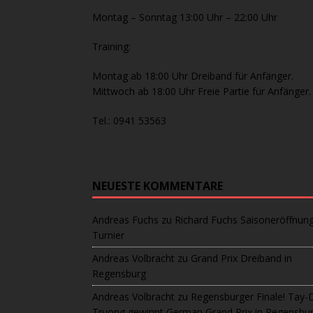
Montag – Sonntag 13:00 Uhr – 22:00 Uhr
Training:
Montag ab 18:00 Uhr Dreiband für Anfänger.
Mittwoch ab 18:00 Uhr Freie Partie für Anfänger.
Tel.: 0941 53563
NEUESTE KOMMENTARE
Andreas Fuchs
zu
Richard Fuchs Saisoneröffnun
Turnier
Andreas Volbracht
zu
Grand Prix Dreiband in
Regensburg
Andreas Volbracht
zu
Regensburger Finale! Tay-
Truong gewinnt German Grand Prix in Regensbu