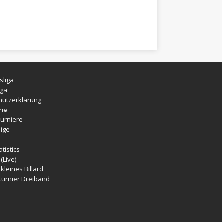
sliga
iga
hutzerklärung
rie
Turniere
ige
tistics
(Live)
kleines Billard
turnier Dreiband