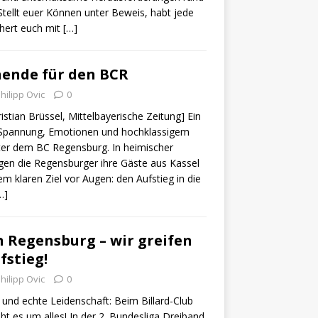
 Stellt euer Können unter Beweis, habt jede
hert euch mit
[…]
ende für den BCR
hilipp Ovic
0
ristian Brüssel, Mittelbayerische Zeitung] Ein
Spannung, Emotionen und hochklassigem
inter dem BC Regensburg. In heimischer
en die Regensburger ihre Gäste aus Kassel
em klaren Ziel vor Augen: den Aufstieg in die
…]
 Regensburg – wir greifen
fstieg!
hilipp Ovic
0
 und echte Leidenschaft: Beim Billard-Club
t es um alles! In der 2. Bundesliga Dreiband