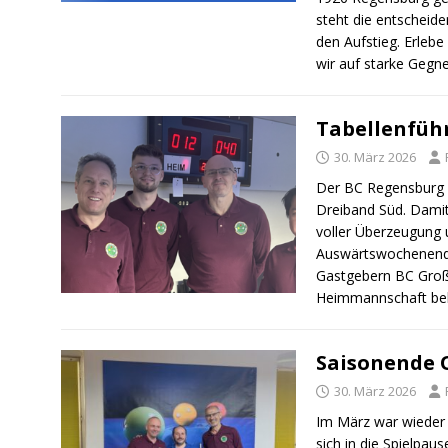
steht die entschei
den Aufstieg. Erlebe
wir auf starke Gegne
Tabellenführ
30. März 2026
Der BC Regensburg is
Dreiband Süd. Damit 
voller Überzeugung u
Auswärtswochenende
Gastgebern BC Groß
Heimmannschaft bele
Saisonende O
30. März 2026
Im März war wieder 
sich in die Spielpau