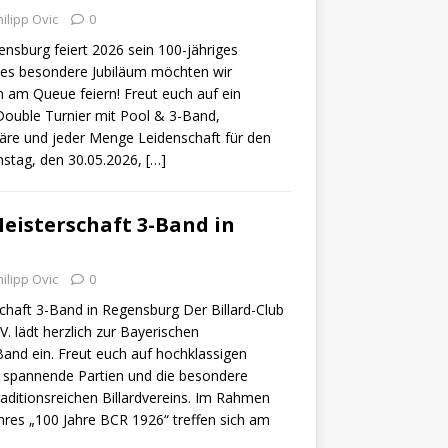
ilipp Ovic
0
ensburg feiert 2026 sein 100-jähriges
ses besondere Jubiläum möchten wir
am Queue feiern! Freut euch auf ein
ouble Turnier mit Pool & 3-Band,
äre und jeder Menge Leidenschaft für den
mstag, den 30.05.2026,
[…]
eisterschaft 3-Band in
ilipp Ovic
0
chaft 3-Band in Regensburg Der Billard-Club
. lädt herzlich zur Bayerischen
Band ein. Freut euch auf hochklassigen
 spannende Partien und die besondere
aditionsreichen Billardvereins. Im Rahmen
hres „100 Jahre BCR 1926“ treffen sich am