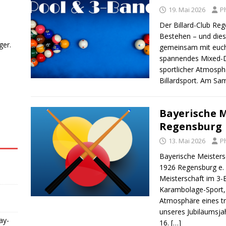
19. Mai 2026
Ph
Der Billard-Club Reg
Bestehen – und die
ger.
gemeinsam mit euch 
spannendes Mixed-D
sportlicher Atmosph
Billardsport. Am Sa
Bayerische M
Regensburg
13. Mai 2026
Ph
Bayerische Meisters
1926 Regensburg e. V
Meisterschaft im 3-
Karambolage-Sport,
Atmosphäre eines tr
unseres Jubiläumsja
ay-
16.
[…]