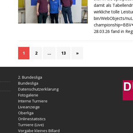
damit als Tabellendri
wirkliche tolle Leistu
bin/WebObjects/nu
championship=BBV
28.03.26 fand in Re
1
2
…
13
»
2. Bundesliga
Bundesliga
Datenschutzerklärung
Fotogalerie
Interne Turniere
Liveanzeige
Oberliga
Onlinestatistics
Turniere (Live)
Vorgabe kleines Billard