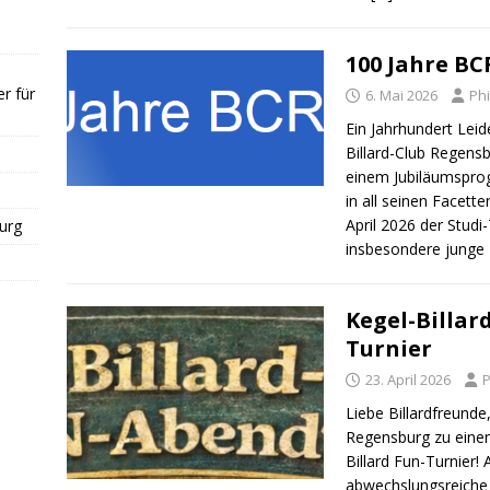
100 Jahre BC
r für
6. Mai 2026
Phi
Ein Jahrhundert Lei
Billard-Club Regensb
einem Jubiläumsprog
in all seinen Facett
April 2026 der Stud
urg
insbesondere junge
Kegel-Billar
Turnier
23. April 2026
P
Liebe Billardfreunde
Regensburg zu einem
Billard Fun-Turnier!
abwechslungsreiche