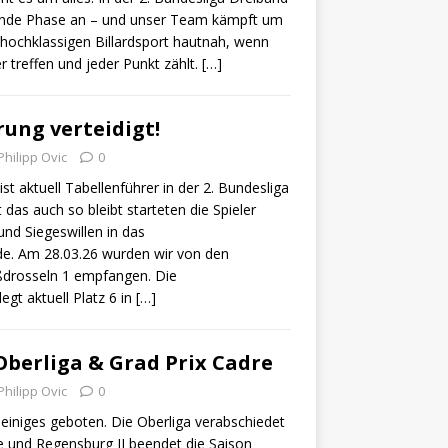
dende Phase an – und unser Team kämpft um
 hochklassigen Billardsport hautnah, wenn
r treffen und jeder Punkt zählt.
[…]
ung verteidigt!
Philipp Ovic
0
t aktuell Tabellenführer in der 2. Bundesliga
das auch so bleibt starteten die Spieler
nd Siegeswillen in das
. Am 28.03.26 wurden wir von den
drosseln 1 empfangen. Die
gt aktuell Platz 6 in
[…]
berliga & Grad Prix Cadre
Philipp Ovic
0
einiges geboten. Die Oberliga verabschiedet
se und Regensburg II beendet die Saison