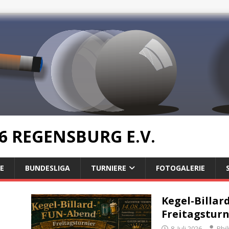
6 REGENSBURG E.V.
E
BUNDESLIGA
TURNIERE
FOTOGALERIE
Kegel-Billar
Freitagsturni
8. Juli 2026
Phil