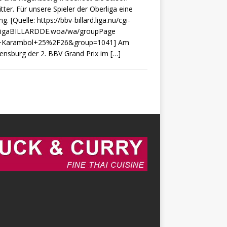
tter. Für unsere Spieler der Oberliga eine
ng. [Quelle: https://bbv-billard.liga.nu/cgi-
LigaBILLARDDE.woa/wa/groupPage
+Karambol+25%2F26&group=1041] Am
gensburg der 2. BBV Grand Prix im
[…]