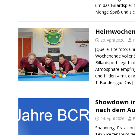
um das Billardspiel.
Menge Spaß und sic
Heimwochen
20. April 2026
P
[Quelle Titelfoto: Ch
Wochenende voller 
Billardsport liegt h
Atmosphäre empfing
und Hilden – mit ein
1. Bundesliga. Das
[
Showdown in
nach dem Au
14. April 2026
P
Spannung, Präzision
1926 Regensburg geh