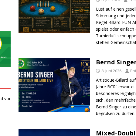
Lust auf einen gese
Stimmung und jeder
Kegel-Billard-FUN-A
spielst oder einfac
Turnierluft schnupp
stehen Gemeinschaft
Bernd Singer
8. Juni 2026
Phi
Artistique-Billard a
Jahre BCR“ erwartet 
besonderes Highlight
ed vor
sich, den mehrfach
Bernd Singer zu eine
begrüßen zu dürfen
Mixed-Doubl