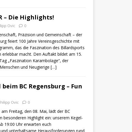
R – Die Highlights!
lipp Ovic
0
denschaft, Präzision und Gemeinschaft – der
urg feiert 100 Jahre Vereinsgeschichte mit
ramm, das die Faszination des Billardsports
en erlebbar macht. Den Auftakt bildet am 15.
i-Tag „Faszination Karambolage“, der
 Menschen und Neugierige
[…]
d beim BC Regensburg – Fun
hilipp Ovic
0
, am Freitag, den 08. Mai, lädt der BC
 besonderen Highlight ein: unserem Kegel-
 Ab 19:00 Uhr erwarten euch
 und unterhaltsame Herausforderungen rund