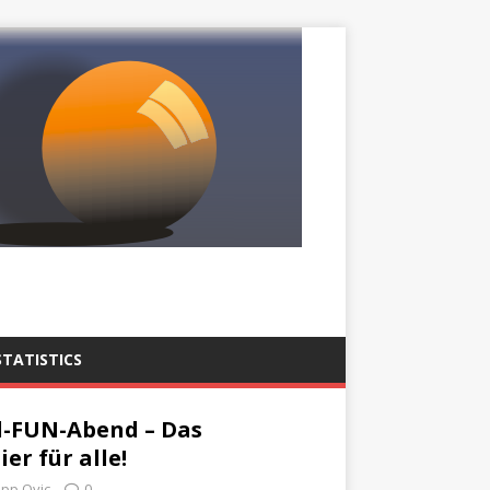
STATISTICS
d-FUN-Abend – Das
er für alle!
ipp Ovic
0