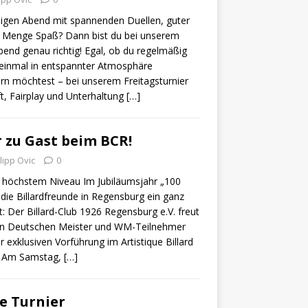
lligen Abend mit spannenden Duellen, guter
 Menge Spaß? Dann bist du bei unserem
bend genau richtig! Egal, ob du regelmäßig
h einmal in entspannter Atmosphäre
ern möchtest – bei unserem Freitagsturnier
, Fairplay und Unterhaltung
[…]
 zu Gast beim BCR!
lipp Ovic
0
uf höchstem Niveau Im Jubiläumsjahr „100
die Billardfreunde in Regensburg ein ganz
: Der Billard-Club 1926 Regensburg e.V. freut
en Deutschen Meister und WM-Teilnehmer
r exklusiven Vorführung im Artistique Billard
. Am Samstag,
[…]
e Turnier